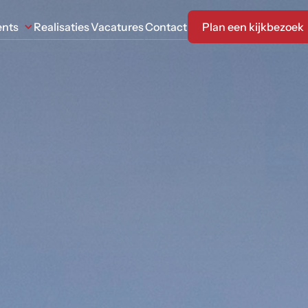
ents
Realisaties
Vacatures
Contact
Plan een kijkbezoek